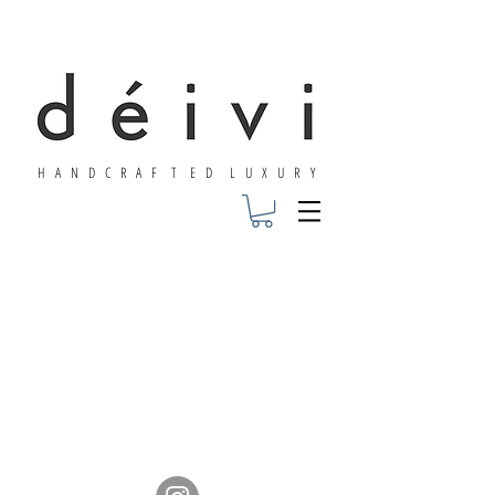
H A N D C R A F T E D L U X U R Y